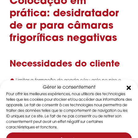
Colocação em
prática: desidratador
de ar para câmaras
frigoríficas negativas
Necessidades do cliente
Limitar a formação de geada e/ou gelo no piso e
nas paredes da câmara de armazenamento de
Gérer le consentement
produtos alimentares ultracongelados
Pour offrir les meilleures expériences, nous utilisons des technologies
telles que les cookies pour stocker et/ou accéder aux informations des
Reduzir o consumo de energia frigorífica espaçando
appareils. Le fait de consentir à ces technologies nous permettra de
os degelos
traiter des données telles que le comportement de navigation ou les
ID uniques sur ce site. Le fait de ne pas consentir ou de retirer son
Diminuir os custos de exploração (redução da
consentement peut avoir un effet négatif sur certaines
degradação e avarias)
caractéristiques et fonctions.
Limitar o aporte de humidade do exterior e secar o