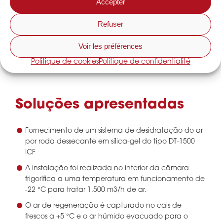
Accepter
ar para impedir a condensação
Refuser
Diminuir os riscos de acidentes e escorregadelas
Manter a qualidade da embalagem e a
Voir les préférences
legibilidade dos códigos de barras
Politique de cookies
Politique de confidentialité
Limitar a formação de névoa
Soluções apresentadas
Fornecimento de um sistema de desidratação do ar
por roda dessecante em sílica-gel do tipo DT-1500
ICF
A instalação foi realizada no interior da câmara
frigorífica a uma temperatura em funcionamento de
-22 °C para tratar 1.500 m3/h de ar.
O ar de regeneração é capturado no cais de
frescos a +5 °C e o ar húmido evacuado para o