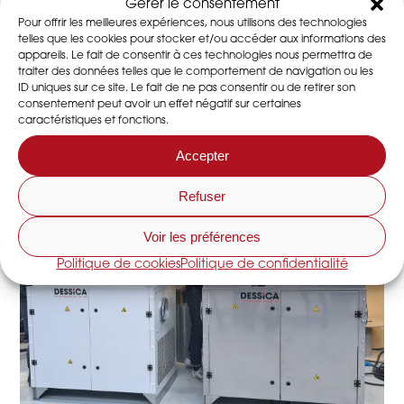
Gérer le consentement
comercialização de novas gamas de desidratadores de
Pour offrir les meilleures expériences, nous utilisons des technologies
ar fabricados integralmente nas suas oficinas e Made in
telles que les cookies pour stocker et/ou accéder aux informations des
France. Estes novos desidratadores são mais eficientes e
appareils. Le fait de consentir à ces technologies nous permettra de
mais ergonómicos, com uma eficiência energética acima
traiter des données telles que le comportement de navigation ou les
ID uniques sur ce site. Le fait de ne pas consentir ou de retirer son
de 10%.
consentement peut avoir un effet négatif sur certaines
caractéristiques et fonctions.
Accepter
Refuser
Voir les préférences
Politique de cookies
Politique de confidentialité