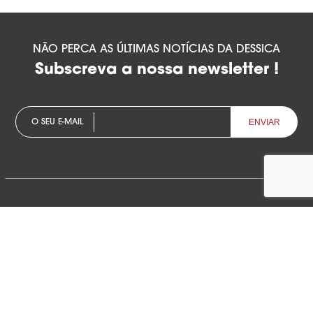
NÃO PERCA AS ÚLTIMAS NOTÍCIAS DA DESSICA
Subscreva a nossa newsletter !
O SEU E-MAIL
Descubra Dessica
DESSICA – Técnicas de ar seco
Desumidificadores industriais
Desidratadores de ar rotativos por adsorção autónomos