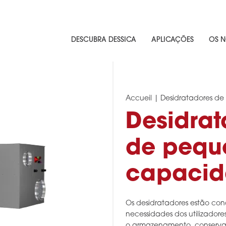
DESCUBRA DESSICA
APLICAÇÕES
OS N
Accueil
|
Desidratadores de
Desidrat
de pequ
capaci
Os desidratadores estão con
necessidades dos utilizadore
o armazenamento, conserva