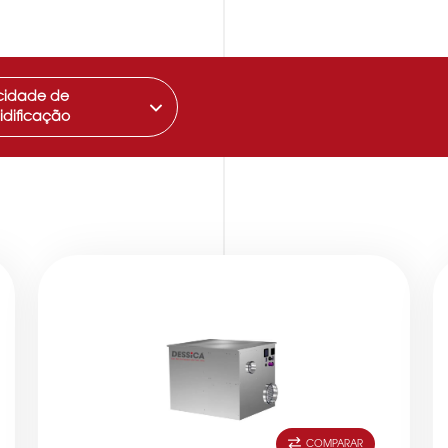
idade de
idificação
COMPARAR