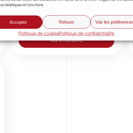
Desidratador de ar autónomo
actéristiques et fonctions.
DM600-2T
Accepter
Refuser
Voir les préférence
Débito de 360 a 600 m3/h
Politique de cookies
Politique de confidentialité
VER O PRODUTO