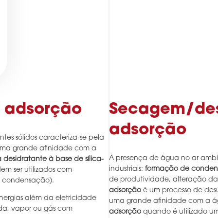
r adsorção
Secagem/des
adsorção
tes sólidos caracteriza-se pela
uma grande afinidade com a
A presença de água no ar ambi
 desidratante à base de sílica-
industriais:
formação de conde
dem ser utilizados com
de produtividade, alteração da
de condensação).
adsorção
é um processo de desu
energias além da eletricidade
uma grande afinidade com a á
da, vapor ou gás com
adsorção
quando é utilizado um