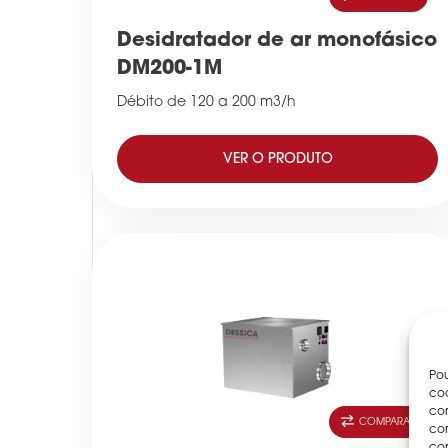
Desidratador de ar monofásico
DM200-1M
Débito de 120 a 200 m3/h
VER O PRODUTO
Pou
coo
con
COMPARAR
com
con