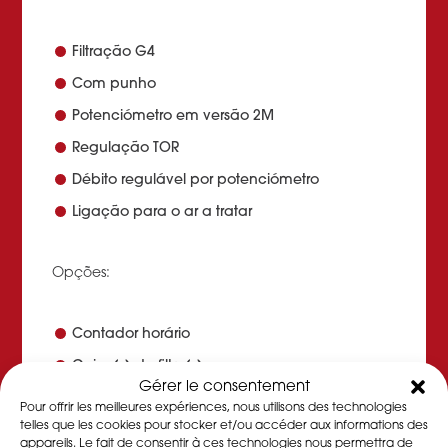
Filtração G4
Com punho
Potenciómetro em versão 2M
Regulação TOR
Débito regulável por potenciómetro
Ligação para o ar a tratar
Opções:
Contador horário
Caixa(s) de filtro(s)
Gérer le consentement
Isolamento térmico de 19 mm
Pour offrir les meilleures expériences, nous utilisons des technologies
telles que les cookies pour stocker et/ou accéder aux informations des
Chassis e rodízios
appareils. Le fait de consentir à ces technologies nous permettra de