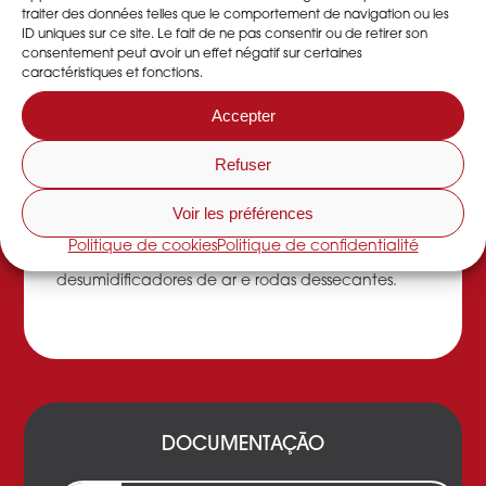
traiter des données telles que le comportement de navigation ou les
ID uniques sur ce site. Le fait de ne pas consentir ou de retirer son
Em cada um dos nossos
desidratadores
consentement peut avoir un effet négatif sur certaines
encontra-se uma roda desidratante que permite
caractéristiques et fonctions.
baixar a taxa de humidade de um local ou
Accepter
oficina de produção.
Refuser
A DESSICA é uma empresa francesa organizada
Voir les préférences
em SCOP que propõe a venda, aluguer e
Politique de cookies
Politique de confidentialité
manutenção de desidratadores,
desumidificadores de ar e rodas dessecantes.
DOCUMENTAÇÃO