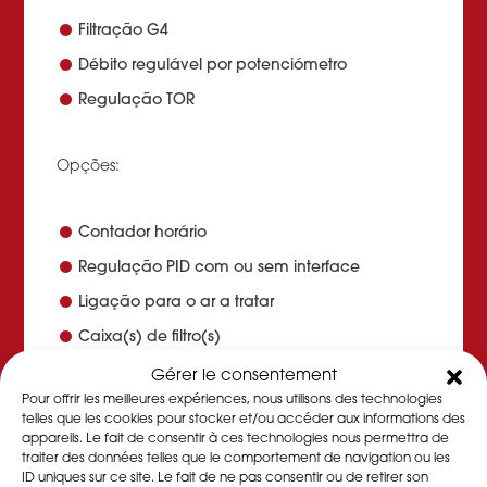
Filtração G4
Débito regulável por potenciómetro
Regulação TOR
Opções:
Contador horário
Regulação PID com ou sem interface
Ligação para o ar a tratar
Caixa(s) de filtro(s)
Isolamento térmico de 19 mm
Gérer le consentement
Pour offrir les meilleures expériences, nous utilisons des technologies
Chassis e rodízios
telles que les cookies pour stocker et/ou accéder aux informations des
appareils. Le fait de consentir à ces technologies nous permettra de
traiter des données telles que le comportement de navigation ou les
Em cada um dos nossos
desidratadores
ID uniques sur ce site. Le fait de ne pas consentir ou de retirer son