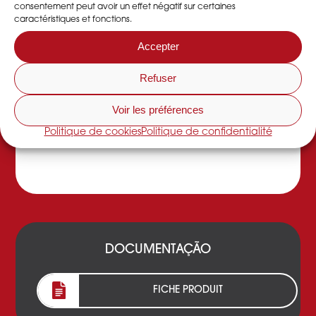
consentement peut avoir un effet négatif sur certaines
encontra-se uma roda desidratante que permite
caractéristiques et fonctions.
baixar a taxa de humidade de um local ou
oficina de produção.
Accepter
Refuser
A DESSICA é uma
empresa francesa organizada
Voir les préférences
em SCOP
que propõe a venda,
aluguer
e
manutenção
de desidratadores,
Politique de cookies
Politique de confidentialité
desumidificadores de ar e rodas dessecantes.
DOCUMENTAÇÃO
FICHE PRODUIT