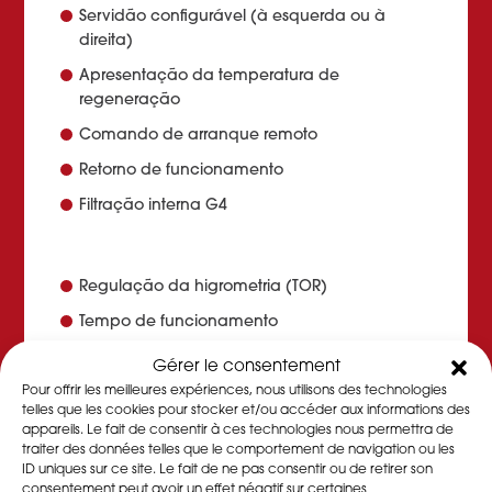
Servidão configurável (à esquerda ou à
direita)
Apresentação da temperatura de
regeneração
Comando de arranque remoto
Retorno de funcionamento
Filtração interna G4
Regulação da higrometria (TOR)
Tempo de funcionamento
Entupimento dos filtros
Gérer le consentement
Pour offrir les meilleures expériences, nous utilisons des technologies
Armação com rodízios e olhais de elevação
telles que les cookies pour stocker et/ou accéder aux informations des
Caixa de filtros externa (G4 a M6)
appareils. Le fait de consentir à ces technologies nous permettra de
traiter des données telles que le comportement de navigation ou les
ID uniques sur ce site. Le fait de ne pas consentir ou de retirer son
consentement peut avoir un effet négatif sur certaines