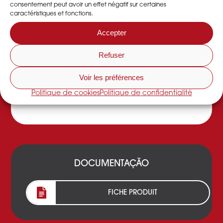
O desidratador de ar industrial DESSICA funciona
consentement peut avoir un effet négatif sur certaines
caractéristiques et fonctions.
com uma roda dessecante composta por sílica-
gel e dois fluxos de ar em contracorrente que
Accepter
secam o ar e regeneram a roda.
-> Saber mais
Refuser
O parque de serviços e soluções temporárias
permite-lhe alugar desidratadores e
Voir les préférences
desumidificação desde 1 semana até vários
Politique de cookies
Politique de confidentialité
anos.
-> Saber mais
DOCUMENTAÇÃO
FICHE PRODUIT