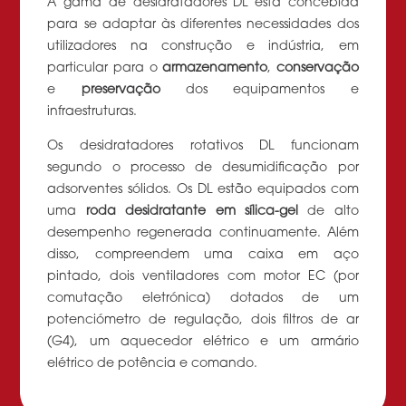
A gama de desidratadores DL está concebida
para se adaptar às diferentes necessidades dos
utilizadores na construção e indústria, em
particular para o
armazenamento
,
conservação
e
preservação
dos equipamentos e
infraestruturas.
Os desidratadores rotativos DL funcionam
segundo o processo de desumidificação por
adsorventes sólidos. Os DL estão equipados com
uma
roda desidratante em sílica-gel
de alto
desempenho regenerada continuamente. Além
disso, compreendem uma caixa em aço
pintado, dois ventiladores com motor EC (por
comutação eletrónica) dotados de um
potenciómetro de regulação, dois filtros de ar
(G4), um aquecedor elétrico e um armário
elétrico de potência e comando.