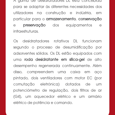
A gama de desidratadores DL está concebida
para se adaptar às diferentes necessidades dos
utilizadores na construção e indústria, em
particular para o
armazenamento
,
conservação
e
preservação
dos equipamentos e
infraestruturas.
Os desidratadores rotativos DL funcionam
segundo o processo de desumidificação por
adsorventes sólidos. Os DL estão equipados com
uma
roda desidratante em sílica-gel
de alto
desempenho regenerada continuamente. Além
disso, compreendem uma caixa em aço
pintado, dois ventiladores com motor EC (por
comutação eletrónica) dotados de um
potenciómetro de regulação, dois filtros de ar
(G4), um aquecedor elétrico e um armário
elétrico de potência e comando.