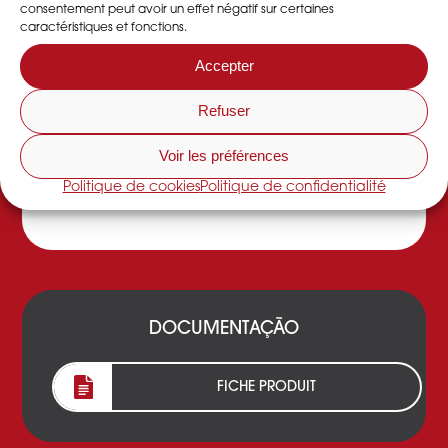
O desidratador de ar industrial DESSICA funciona
consentement peut avoir un effet négatif sur certaines
caractéristiques et fonctions.
com uma roda dessecante composta por sílica-
gel e dois fluxos de ar em contracorrente que
Accepter
secam o ar e regeneram a roda.
-> Saber mais
Refuser
O parque de serviços e soluções temporárias
permite-lhe alugar desidratadores e
Voir les préférences
desumidificação desde 1 semana até vários
Politique de cookies
Politique de confidentialité
anos.
-> Saber mais
DOCUMENTAÇÃO
FICHE PRODUIT