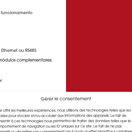
e funcionamento
Ethernet ou RS485
módulos complementares:
r
Gérer le consentement
r offrir les meilleures expériences, nous utilisons des technologies telles que les
kies pour stocker et/ou accéder aux informations des appareils. Le fait de
sentir à ces technologies nous permettra de traiter des données telles que le
portement de navigation ou les ID uniques sur ce site. Le fait de ne pas
sentir ou de retirer son consentement peut avoir un effet négatif sur certaines