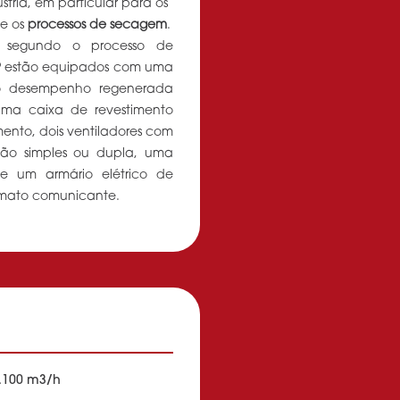
stria, em particular para os
e os
processos de secagem
.
am segundo o processo de
 DP estão equipados com uma
 desempenho regenerada
ma caixa de revestimento
ento, dois ventiladores com
ação simples ou dupla, uma
e um armário elétrico de
mato comunicante.
5.100 m3/h