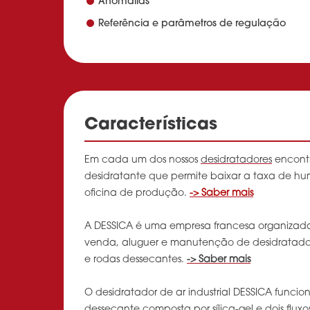
Anomalias
Referência e parâmetros de regulação
Características
Em cada um dos nossos
desidratadores
encont
desidratante que permite baixar a taxa de h
oficina de produção.
-> Saber mais
A DESSICA é uma empresa francesa organiza
venda, aluguer e manutenção de desidratador
e rodas dessecantes.
-> Saber mais
O desidratador de ar industrial DESSICA func
dessecante composta por sílica-gel e dois flux