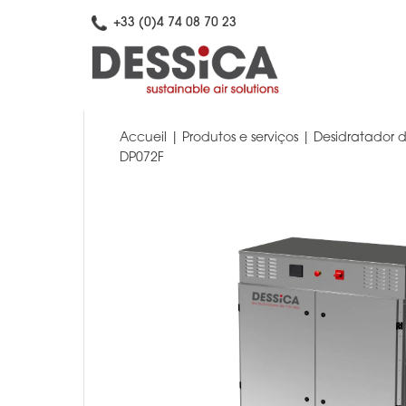
+33 (0)4 74 08 70 23
Accueil
|
Produtos e serviços
|
Desidratador d
DP072F