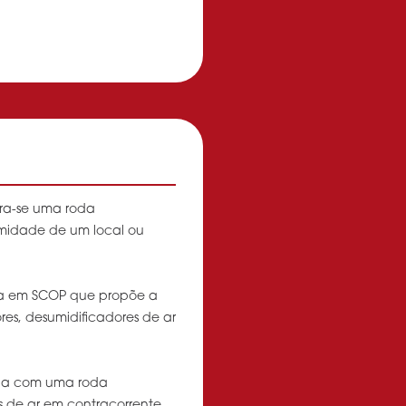
ra-se uma roda
umidade de um local ou
da em SCOP que propõe a
es, desumidificadores de ar
iona com uma roda
os de ar em contracorrente