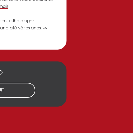
mais
ermite-lhe alugar
ana até vários anos.
->
O
IT